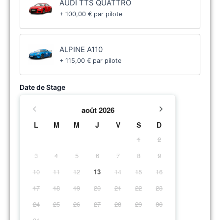
AUDI TTS QUATTRO
+
100,00
€
par pilote
ALPINE A110
+
115,00
€
par pilote
Date de Stage
août
2026
L
M
M
J
V
S
D
1
2
3
4
5
6
7
8
9
10
11
12
13
14
15
16
17
18
19
20
21
22
23
24
25
26
27
28
29
30