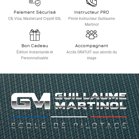
Paiement Sécurisé
Instructeur PRO
CB, Visa, Mastercard Crypté SSL
Pilote Instructeur Guillaume
Martinol
Bon Cadeau
Accompagnant
Édition Instantanée et
Accès GRATUIT aux abords du
Personnalisable
stage