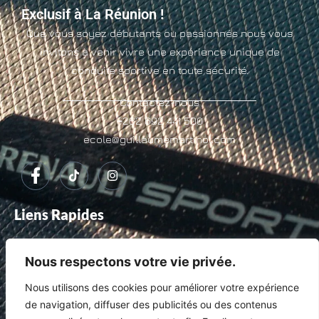
Exclusif à La Réunion !
Que vous soyez débutants ou passionnés nous vous
invitons à venir vivre une expérience unique de
conduite sportive en toute sécurité.
Contactez-nous
+262 692 441 500
ecole@guillaumemartinol.com
Liens Rapides
ACCUEIL
CALENDRIER
Nous respectons votre vie privée.
F.A.Q
NOUS CONTACTER
Nous utilisons des cookies pour améliorer votre expérience
de navigation, diffuser des publicités ou des contenus
MON COMPTE
FORMATIONS