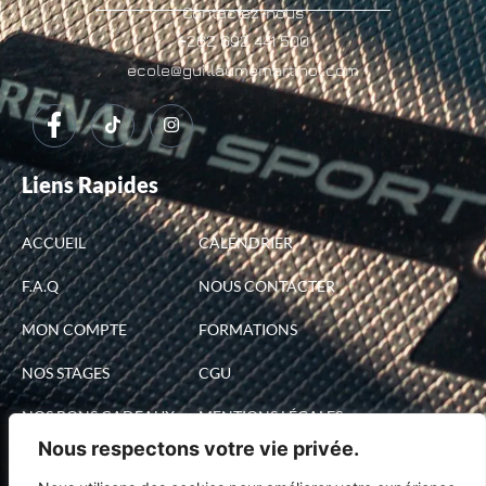
Contactez-nous
+262 692 441 500
ecole@guillaumemartinol.com
Liens Rapides
ACCUEIL
CALENDRIER
F.A.Q
NOUS CONTACTER
MON COMPTE
FORMATIONS
NOS STAGES
CGU
NOS BONS CADEAUX
MENTIONS LÉGALES
Nous respectons votre vie privée.