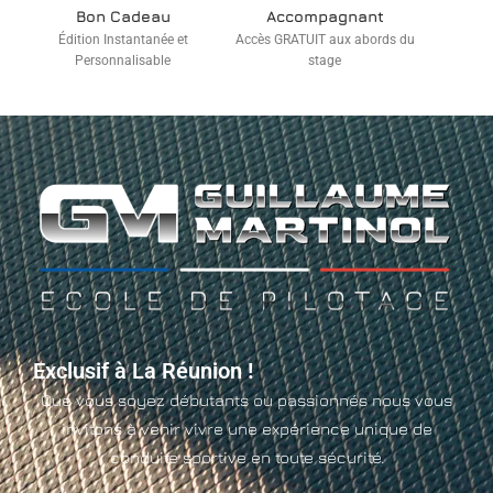
Bon Cadeau
Accompagnant
Édition Instantanée et
Accès GRATUIT aux abords du
Personnalisable
stage
Exclusif à La Réunion !
Que vous soyez débutants ou passionnés nous vous
invitons à venir vivre une expérience unique de
conduite sportive en toute sécurité.