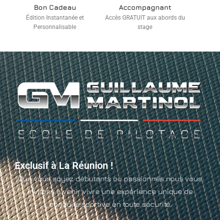
Bon Cadeau
Accompagnant
Édition Instantanée et
Accès GRATUIT aux abords du
Personnalisable
stage
Exclusif à La Réunion !
Que vous soyez débutants ou passionnés nous vous
invitons à venir vivre une expérience unique de
conduite sportive en toute sécurité.