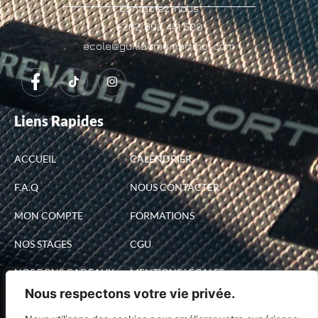
Contactez-nous
+262 692 441 500
ecole@guillaumemartinol.com
Liens Rapides
ACCUEIL
CALENDRIER
F.A.Q
NOUS CONTACTER
MON COMPTE
FORMATIONS
NOS STAGES
CGU
NOS BONS CADEAUX
MENTIONS LÉGALES
Nous respectons votre vie privée.