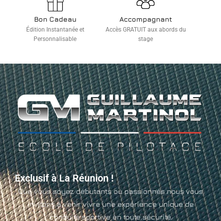
Bon Cadeau
Accompagnant
Édition Instantanée et
Accès GRATUIT aux abords du
Personnalisable
stage
Exclusif à La Réunion !
Que vous soyez débutants ou passionnés nous vous
invitons à venir vivre une expérience unique de
conduite sportive en toute sécurité.