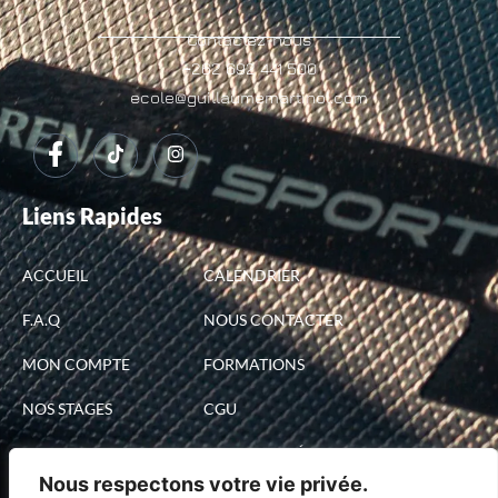
Contactez-nous
+262 692 441 500
ecole@guillaumemartinol.com
Liens Rapides
ACCUEIL
CALENDRIER
F.A.Q
NOUS CONTACTER
MON COMPTE
FORMATIONS
NOS STAGES
CGU
NOS BONS CADEAUX
MENTIONS LÉGALES
Nous respectons votre vie privée.