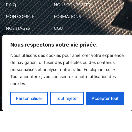
F.A.Q
NOUS CONTACTER
MON COMPTE
FORMATIONS
NOS STAGES
CGU
NOS BONS CADEAUX
MENTIONS LÉGALES
Nous respectons votre vie privée.
Nous utilisons des cookies pour améliorer votre expérience
J'AI DÉJÀ UN BON CADEAU JE RÉSERVE UNE DATE
de navigation, diffuser des publicités ou des contenus
personnalisés et analyser notre trafic. En cliquant sur «
Inscrivez-vous
Tout accepter », vous consentez à notre utilisation des
cookies.
Recevez les dernières actus et promos de
l’école de Pilotage :
Personnaliser
Tout rejeter
Accepter tout