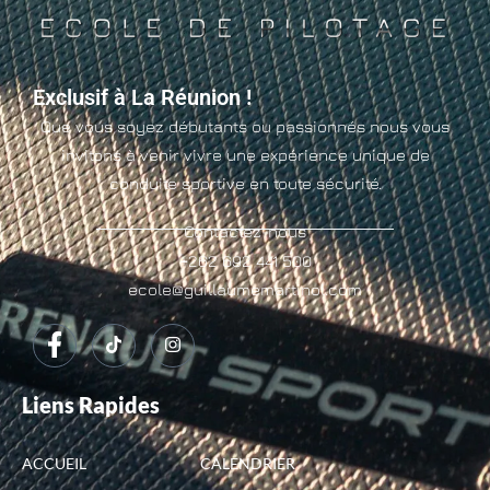
Exclusif à La Réunion !
Que vous soyez débutants ou passionnés nous vous
invitons à venir vivre une expérience unique de
conduite sportive en toute sécurité.
Contactez-nous
+262 692 441 500
ecole@guillaumemartinol.com
Liens Rapides
ACCUEIL
CALENDRIER