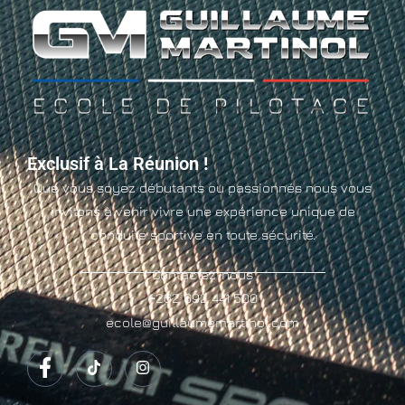
Exclusif à La Réunion !
Que vous soyez débutants ou passionnés nous vous
invitons à venir vivre une expérience unique de
conduite sportive en toute sécurité.
Contactez-nous
+262 692 441 500
ecole@guillaumemartinol.com