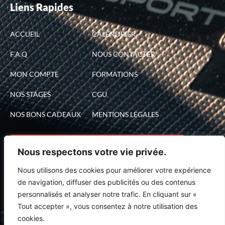
Liens Rapides
ACCUEIL
CALENDRIER
F.A.Q
NOUS CONTACTER
MON COMPTE
FORMATIONS
NOS STAGES
CGU
NOS BONS CADEAUX
MENTIONS LÉGALES
J'AI DÉJÀ UN BON CADEAU JE RÉSERVE UNE DATE
Nous respectons votre vie privée.
Nous utilisons des cookies pour améliorer votre expérience
Inscrivez-vous
de navigation, diffuser des publicités ou des contenus
personnalisés et analyser notre trafic. En cliquant sur «
Recevez les dernières actus et promos de
Tout accepter », vous consentez à notre utilisation des
l’école de Pilotage :
cookies.